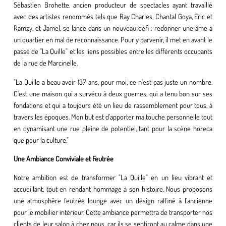
Sébastien Brohette, ancien producteur de spectacles ayant travaillé
avec des artistes renommés tels que Ray Charles, Chantal Goya, Eric et
Ramzy, et Jamel, se lance dans un nouveau défi : redonner une âme à
un quartier en mal de reconnaissance. Pour y parvenir, il met en avant le
passé de "La Quille" et les liens possibles entre les différents occupants
de la rue de Marcinelle.
"La Quille a beau avoir 137 ans, pour moi, ce n'est pas juste un nombre.
C'est une maison qui a survécu à deux guerres, qui a tenu bon sur ses
fondations et qui a toujours été un lieu de rassemblement pour tous, à
travers les époques. Mon but est d'apporter ma touche personnelle tout
en dynamisant une rue pleine de potentiel, tant pour la scène horeca
que pour la culture."
Une Ambiance Conviviale et Feutrée
Notre ambition est de transformer "La Quille" en un lieu vibrant et
accueillant, tout en rendant hommage à son histoire. Nous proposons
une atmosphère feutrée lounge avec un design raffiné à l’ancienne
pour le mobilier intérieur. Cette ambiance permettra de transporter nos
clients de leur salon à chez nous, car ils se sentiront au calme dans une