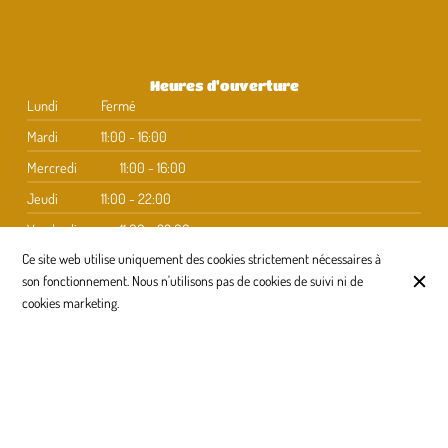
Heures d'ouverture
Lundi
Fermé
Mardi
11:00 - 16:00
Mercredi
11:00 - 16:00
Jeudi
11:00 - 22:00
Vendredi
11:00 - 22:00
Ce site web utilise uniquement des cookies strictement nécessaires à
Samedi
Fermé
son fonctionnement. Nous n'utilisons pas de cookies de suivi ni de
Dimanche
Fermé
cookies marketing.
S'abonner à notre newsletter
© La Quille 2026
Mentions légales
Protection des données
Paramètres des cookies